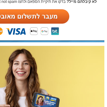
לא קיבלתם מייל?
בדקו את תיקיית הספאם ולחצו Report not spam והמייל יעבור לאינבוקס