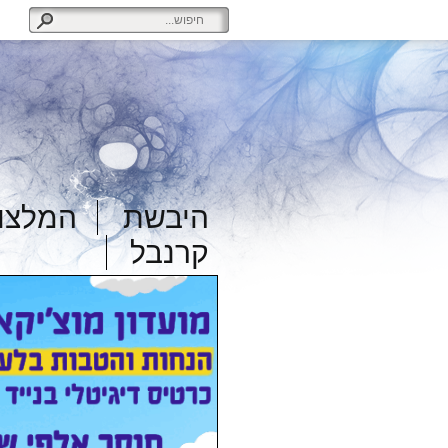
היבשת
המלצות
קרנבל