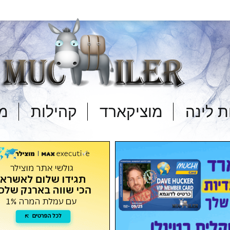
 לינה
מוציקארד
קהילות
מד