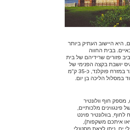
, היא היישוב העתיק ביותר
יים. בבית החווה
ם חוואים, וסביב פזורים שרידיהם של בית
יס יושבת בקצה הפנימי של
מיצר ברקלי (Berkeley Sound), לשון הים המזרחית ביותר במזרח פוקלנד, כ-35 ק"מ
ד במסלול הליכה בן יום.
זרח לפורט לואיס, בנמל ג'ונסון (Johnson's Harbour), מספק חוף וולונטיר
ת לכ-150 זוגות מקננים של פינגווינים מלכותיים,
חוף, בוולונטיר פוינט
ים (הביאו איתכם משקפות),
י ים. ניתן לצאת מסטנלי