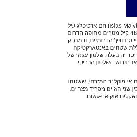
איי פוקלנד (באנגלית: Falkland Islands; בספרדית: Islas Malvinas) הם ארכיפלג של
776 איים בדרום האוקיינוס האטלנטי הנמצאים במרחק 480 קילומטרים מחופה הדרום
 הדרומית ואיי סנדוויץ' הדרומיים, ובמרחק
כוללת שטחים באנטארקטיקה
ריטוריה בעלת שלטון עצמי של
 חידוש השלטון הבריטי
 המרכזיים הם אי פוקלנד המזרחי, ששטחו
וקלנד המערבי, ששטחו 5,280 קמ"ר. בין שני האיים מפריד מצר ים.
אקלים אוקיאני-גשום.