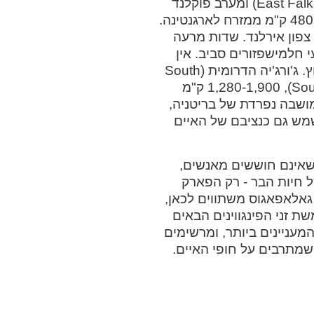
איי פוקלנד כוללים שני איים מרכזיים, מזרח פוקלנד (East Falkland) ומערב פוקלנד
(West Falkland), ויותר מ-200 איים קטנים יותר במרחק 480 ק"מ ממזרח לארגנטינה.
צפון אירלנד. שדות מרעה
י חלמישפזורים סביב. אין
בפוקלנד עצים שמקורם באיים, וכולם הובאו אליהם מבחוץ. ג'ורג'יה הדרומית (South
Georgia) ואיי סנדוויץ' הדרומיים (South Sandwich Islands), 1,280-1,900 ק"מ
י פוקלנד עד 1985, אז הפכו למושבה נפרדת של בריטניה,
שמש גם כנציבם של האיים
ם שאינם חוששים מאנשים,
של חיות הבר - רק הפארק
Everglad) של מיאמי ואיי גאלאפאגוס משתווים לכאן,
ת זני הפינגווינים הבאים
מעניינים ביותר, ומרשימים
 שמתרבים על חופי האיים.