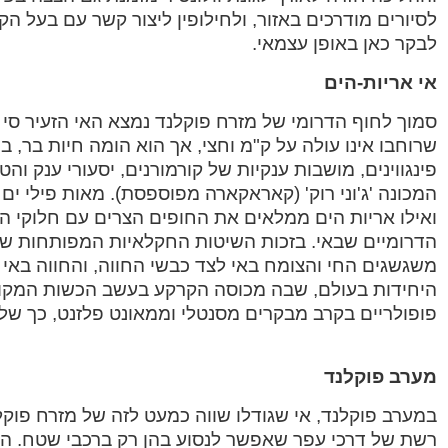
לסיורים מודרכים באזור, ולחילופין ליצור קשר עם בעל 
לבקר כאן באופן עצמאי.
אי אריות-הים
שרוחבו אינו עולה על ק"מ וחצי, אך הוא הומה חיות בר, ב
פינגווינים, מושבות ענקיות של קורמורנים, יסעורי ענק וה
המכונה 'ג'וני רוק' (קאראקארה מפוספסת). מאות פילי ים
ואילו אריות הים ממלאים את החופים הצרים עם חלוקי 
הדרומיים שבאי. בזכות השיטות החקלאיות המפותחות של
משגשגים החי והצומח באי לצד כבשי החווה, והחווה באי
היחידות בעולם, שבה מכוסה הקרקע בעשב הכשות המקורי.
פופולריים בקרב מבקרים מסנטלי וממאונט פלזנט, כ
מערב פוקלנד
במערב פוקלנד, אי שגודלו שווה כמעט לזה של מזרח פוקל
רשת של דרכי עפר שאפשר לנסוע בהן רק ברכבי שטח. האי