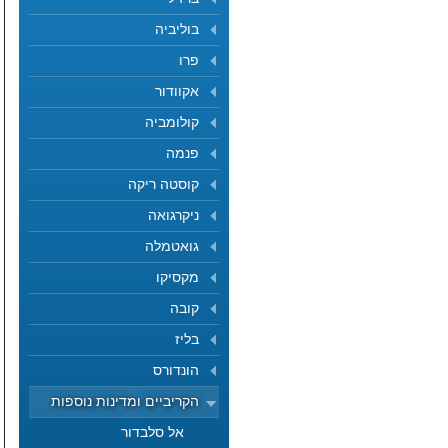
בוליביה
פרו
אקוודור
קולומביה
פנמה
קוסטה ריקה
ניקרגואה
גואטמלה
מקסיקו
קובה
בליז
הונדורס
הקריביים ומדינות נוספות
אל סלבדור