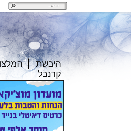
היבשת
המלצות
קרנבל