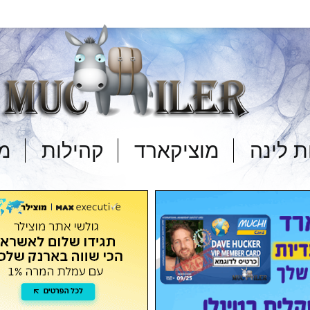
 לינה
מוציקארד
קהילות
מד