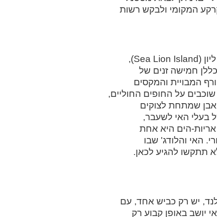
הקרקע המקומי ולבקש רשות
סמוך לחוף הדרומי של מזרח פוקלנד נמצא האי הזעיר סי ליון (Sea Lion Island),
כללן חמישה זנים של
טורף המבויית והמקסים
 שוכבים על החופים החוליים,
האבן שמתחת לצוקים
 בעלי האי לשעבר,
 אריות-הים היא אחת
 האי והלודג' שבו
ך שלא תתקשו להגיע לכאן.
נד, יש רק כביש אחד, עם
 יושב באופן קבוע רק