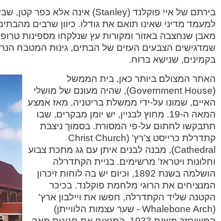
בירתם של איי פוקלנד (Stanley) אינה 
למעמד מדיני שאינו תואם את גודלו. כיוון שרבים מהבתים
מאבן שנחצבה באזור ומקורות עץ שנלקחו מספינות טרופות
שמדגישים הצבעים העזים של הבתים, גינות המטבח הנרח
בקמינים, שנישא ברוח.
האתר המצולם ביותר כאן, בית הממשל
(Government House), שהיה מעונם של מושלי
האיים, שמונו על-ידי ממשלת בריטניה
, מאז אמצע
המאה ה-19. מחוץ לבניין, יש יומן מבקרים, שבו
תתבקשו לחתום על-פי המסורת. בסמוך ניצבת
קתדרלת כרייסט צ'רץ' (Christ Church
Cathedral), מבנה לבנים איתן עם גג מתכת צבוע
וחלונות ויטראז' מרשימים. בניית הקתדרלה
הושלמה בשנת 1892, וכיום יש בה לוחות זיכרון
המנציחים את הרוגי מלחמת פוקלנד. בכיכר
הקטנה שליד הקתדרלה, חפשו את ויילבון ארץ'
(Whalebone Arch - שער עצמות הלווייתן)
המשוחזר משנת 1933, המנציח את חגיגות מאה