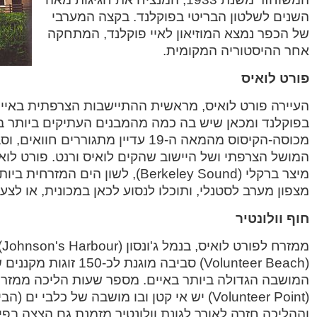
השנים לשלטון הבריטי בפוקלנד. בקצה המערבי
של הכפר נמצא המוזיאון לאיי פוקלנד, המתחקה
אחר ההיסטוריה המקומית.
פורט לואיס
העיירה פורט לואיס, מראשית ההתיישבות הצרפתית באיים
בפוקלנד ומכאן שיש בה כמה מהמבנים העתיקים ביותר בא
מכוסה-הקיסוס מהמאה ה-19 עדיין מתגוררי
המושל הצרפתי ושל היישוב שהקים לואיס ורנט. פורט לוא
מצפון מערב לסטנלי, ותוכלו לנסוע לכאן במכונית, או לצעו
חוף וולונטיר
ממ
(Volunteer Beach) סביבה מוגנ
המושבה הגדולה ביותר באיים. מספר שעות הליכה ממזרח ל
(Volunteer Point) יש אי קטן ובו מושבה של כלבי 
וההליכה חזרה לאורך לגונת וולונטיר מזמנת גם הצצה בפיל